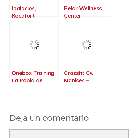
Ipalacios,
Belar Wellness
Rocafort –
Center –
Valencia
Entrenamiento
Personal Y
Grupos
Reducidos
Picassent,
Picassent –
Valencia
Onebox Training,
Crossfit Cv,
La Pobla de
Manises –
Farnals –
Valencia
Valencia
Deja un comentario
Comentario