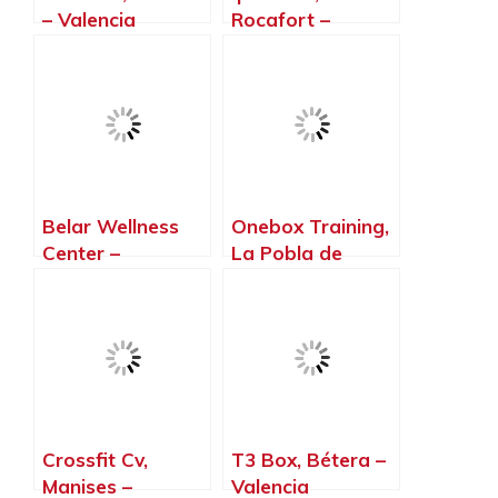
– Valencia
Rocafort –
Valencia
Belar Wellness
Onebox Training,
Center –
La Pobla de
Entrenamiento
Farnals –
Personal Y
Valencia
Grupos
Reducidos
Picassent,
Picassent –
Valencia
Crossfit Cv,
T3 Box, Bétera –
Manises –
Valencia