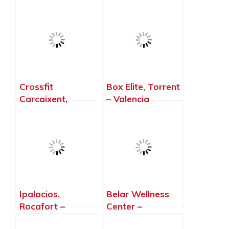
Valencia
Paterna, Paterna
– Valencia
Crossfit
Box Elite, Torrent
Carcaixent,
– Valencia
Carcaixent –
Valencia
Ipalacios,
Belar Wellness
Rocafort –
Center –
Valencia
Entrenamiento