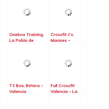
Personal Y
Grupos
Reducidos
Picassent,
Picassent –
Valencia
Onebox Training,
Crossfit Cv,
La Pobla de
Manises –
Farnals –
Valencia
Valencia
T3 Box, Bétera –
Full Crossfit
Valencia
Valencia – La
Patacona,
Alboraya –
Valencia