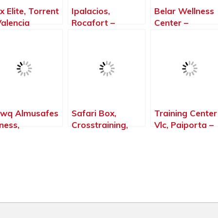
x Elite, Torrent
Ipalacios,
Belar Wellness
Valencia
Rocafort –
Center –
Valencia
Entrenamiento
Personal Y
Grupos
Reducidos
Picassent,
Picassent –
Valencia
wq Almusafes
Safari Box,
Training Center
tness,
Crosstraining,
Vlc, Paiporta –
mussafes –
Valencia –
Valencia
lencia
Valencia