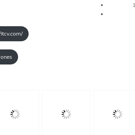
fitcv.com/
iones