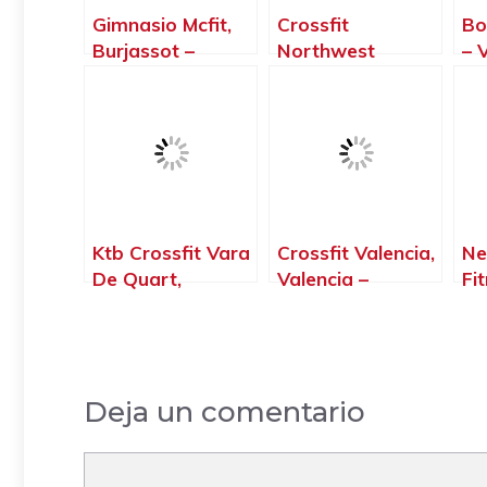
Gimnasio Mcfit,
Crossfit
Bo
Burjassot –
Northwest
– 
Valencia
Paterna, Paterna
– Valencia
Ktb Crossfit Vara
Crossfit Valencia,
Ne
De Quart,
Valencia –
Fi
Valencia –
Valencia
Al
Valencia
Va
Deja un comentario
Comentario