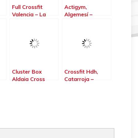
Full Crossfit
Actigym,
Valencia – La
Algemesí –
Patacona,
Valencia
Alboraya –
Valencia
Cluster Box
Crossfit Hdh,
Aldaia Cross
Catarroja –
Training, Aldaia –
Valencia
Valencia