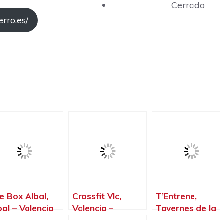
Cerrado
rro.es/
e Box Albal,
Crossfit Vlc,
T’Entrene,
bal – Valencia
Valencia –
Tavernes de la
Valencia
Valldigna –