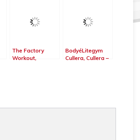
Valencia
The Factory
BodyéLitegym
Workout,
Cullera, Cullera –
Benifaió –
Valencia
Valencia