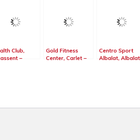
Valencia
alth Club,
Gold Fitness
Centro Sport
cassent –
Center, Carlet –
Albalat, Albalat
lencia
Valencia
dels Sorells –
Valencia