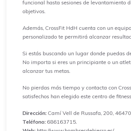
funcional hasta sesiones de levantamiento d
objetivos.
Además, CrossFit HdH cuenta con un equipo d
personalizado te permitirá alcanzar resulta
Si estás buscando un lugar donde puedas desa
No importa si eres un principiante o un at
alcanzar tus metas.
No pierdas más tiempo y contacta con Cros
satisfechos han elegido este centro de fitne
Dirección:
Camí Vell de Russafa, 200, 46470,
Teléfono:
686163715.
Web:
http://www.hombresdehierro.es/.