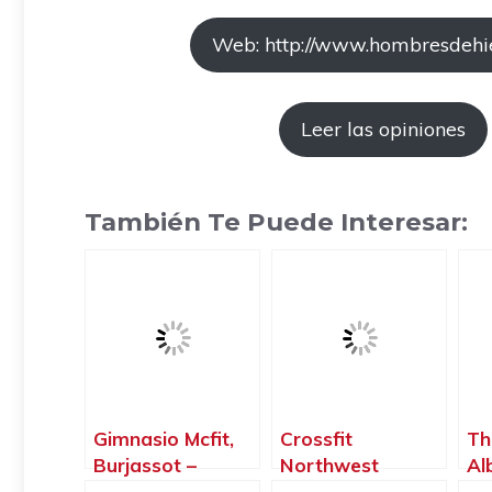
Web: http://www.hombresdehie
Leer las opiniones
También Te Puede Interesar:
Gimnasio Mcfit,
Crossfit
Th
Burjassot –
Northwest
Al
Valencia
Paterna, Paterna