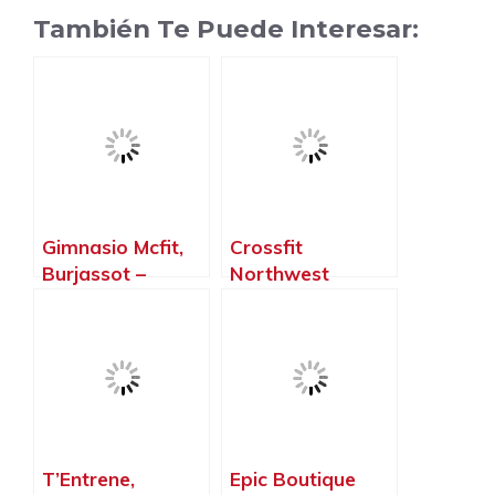
También Te Puede Interesar:
Gimnasio Mcfit,
Crossfit
Burjassot –
Northwest
Valencia
Paterna, Paterna
– Valencia
T’Entrene,
Epic Boutique