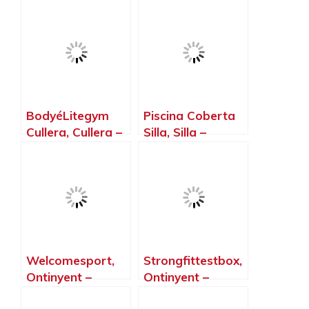
dels Sorells –
Benifaió –
Valencia
Valencia
BodyéLitegym
Piscina Coberta
Cullera, Cullera –
Silla, Silla –
Valencia
Valencia
Welcomesport,
Strongfittestbox,
Ontinyent –
Ontinyent –
Valencia
Valencia