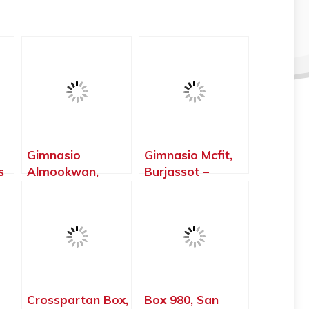
Gimnasio
Gimnasio Mcfit,
s
Almookwan,
Burjassot –
Algemesí –
Valencia
Valencia
Crosspartan Box,
Box 980, San