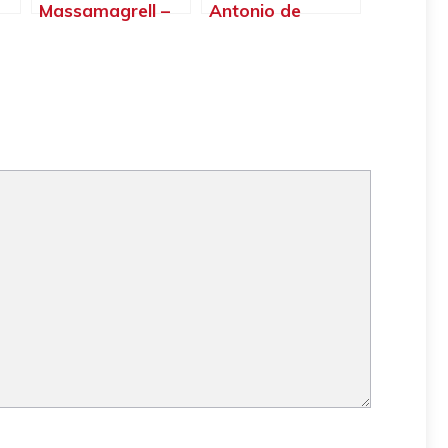
Massamagrell –
Antonio de
a –
Valencia
Benagéber –
Valencia