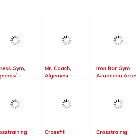
tness Gym,
Mr. Coach,
Iron Bar Gym
gemesí –
Algemesí –
Academia Arte
lencia
Valencia
Marciales,
Algemesí –
Valencia
osstraining
Crossfit
Crosstrainig