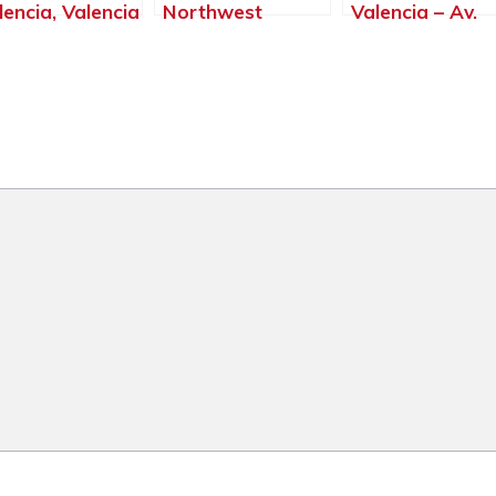
lencia, Valencia
Northwest
Valencia – Av.
Valencia
Paterna, Paterna
Puerto, Valenci
– Valencia
Valencia