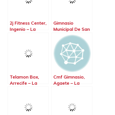
2j Fitness Center,
Gimnasio
Ingenio – La
Municipal De San
Palma, Islas
Mateo, Vega de
Canarias
San Mateo – La
Palma, Islas
Canarias
Telamon Box,
Cmf Gimnasio,
Arrecife – La
Agaete – La
Palma, Islas
Palma, Islas
Canarias
Canarias