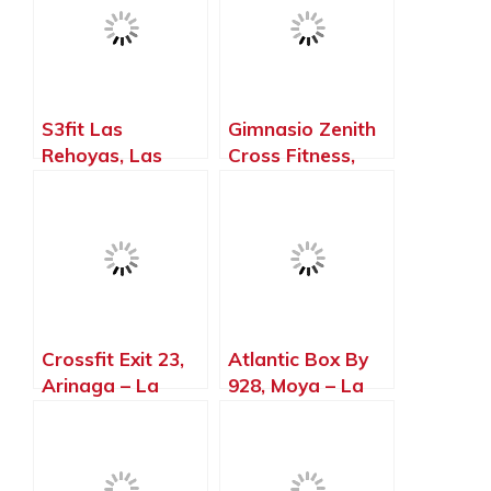
Palma, Islas
Canarias
Canarias
S3fit Las
Gimnasio Zenith
Rehoyas, Las
Cross Fitness,
Palmas de Gran
Las Palmas de
Canaria – La
Gran Canaria –
Palma, Islas
La Palma, Islas
Canarias
Canarias
Crossfit Exit 23,
Atlantic Box By
Arinaga – La
928, Moya – La
Palma, Islas
Palma, Islas
Canarias
Canarias