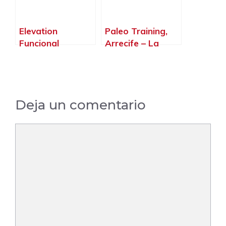
Elevation
Paleo Training,
Funcional
Arrecife – La
Training Box Eft,
Palma, Islas
Tamaraceite – La
Canarias
Palma, Islas
Canarias
Deja un comentario
Comentario