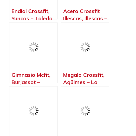
Endial Crossfit,
Acero Crossfit
Yuncos – Toledo
Illescas, Illescas –
Toledo
Gimnasio Mcfit,
Megalo Crossfit,
Burjassot –
Agüimes – La
Valencia
Palma, Islas
Canarias