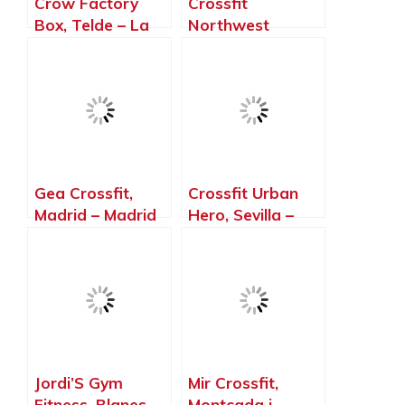
Crow Factory
Crossfit
Box, Telde – La
Northwest
Palma, Islas
Paterna, Paterna
Canarias
– Valencia
Gea Crossfit,
Crossfit Urban
Madrid – Madrid
Hero, Sevilla –
Sevilla
Jordi’S Gym
Mir Crossfit,
Fitness, Blanes –
Montcada i