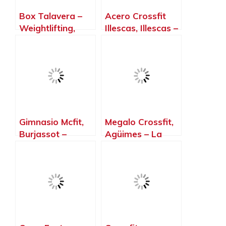
Box Talavera –
Acero Crossfit
Weightlifting,
Illescas, Illescas –
Health & Fitness,
Toledo
Talavera de la
Reina – Toledo
Gimnasio Mcfit,
Megalo Crossfit,
Burjassot –
Agüimes – La
Valencia
Palma, Islas
Canarias