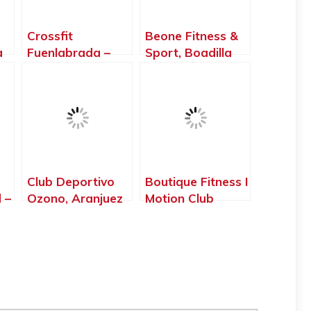
Crossfit
Beone Fitness &
a
Fuenlabrada –
Sport, Boadilla
Gimnasio –
del Monte –
Halterofilia –
Madrid
Crossfit T – Rex,
Fuenlabrada –
Madrid
Club Deportivo
Boutique Fitness I
 –
Ozono, Aranjuez
Motion Club
– Madrid
Boadilla, Boadilla
del Monte –
Madrid