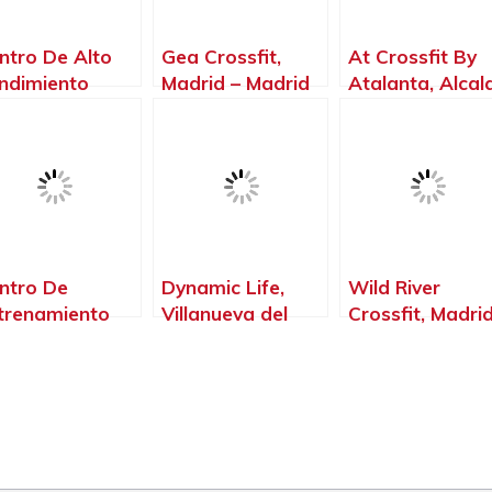
ntro De Alto
Gea Crossfit,
At Crossfit By
ndimiento
Madrid – Madrid
Atalanta, Alcal
Sico, Torrejón
de Henares –
 Ardoz –
Madrid
drid
ntro De
Dynamic Life,
Wild River
trenamiento
Villanueva del
Crossfit, Madrid
rdafit.,
Pardillo – Madrid
Madrid
ganda del Rey
Madrid