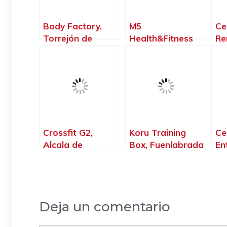
Body Factory,
M5
Ce
Torrejón de
Health&Fitness
Re
Ardoz – Madrid
Entrenamiento
Fí
Funcional,
de
Torrejón de
Ma
Ardoz – Madrid
Crossfit G2,
Koru Training
Ce
Alcala de
Box, Fuenlabrada
En
Henares – Madrid
– Madrid
Ma
Ar
– 
Deja un comentario