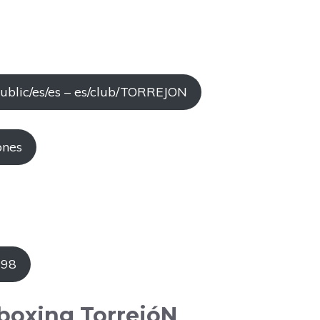
ublic/es/es – es/club/TORREJON
ones
298
tboxing TorrejóN