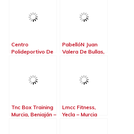
Centro
PabellóN Juan
Polideportivo De
Valera De Bullas,
Bullas, Bullas –
Bullas – Murcia
Murcia
Tnc Box Training
Lmcc Fitness,
Murcia, Beniaján –
Yecla – Murcia
Murcia