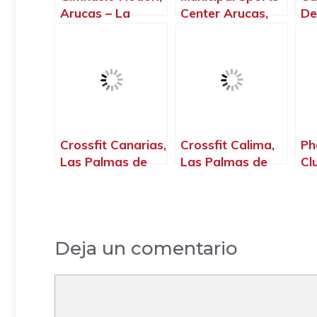
Arucas – La
Center Arucas,
De
Palma, Islas
Arucas – La
– 
Canarias
Palma, Islas
Ca
Canarias
Crossfit Canarias,
Crossfit Calima,
Ph
Las Palmas de
Las Palmas de
Cl
Gran Canaria –
Gran Canaria –
Pa
La Palma, Islas
La Palma, Islas
Ca
Canarias
Canarias
Deja un comentario
Comentario