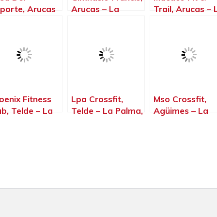
porte, Arucas
Arucas – La
Trail, Arucas – 
La Palma, Islas
Palma, Islas
Palma, Islas
narias
Canarias
Canarias
oenix Fitness
Lpa Crossfit,
Mso Crossfit,
ub, Telde – La
Telde – La Palma,
Agüimes – La
lma, Islas
Islas Canarias
Palma, Islas
narias
Canarias