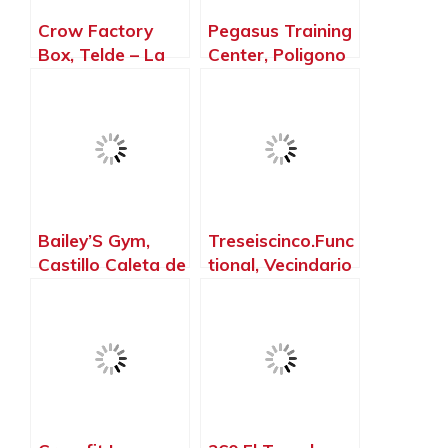
Crow Factory
Pegasus Training
Box, Telde – La
Center, Poligono
Palma, Islas
Industrial de
Canarias
Arinaga – La
Palma, Islas
Canarias
Bailey’S Gym,
Treseiscinco.Func
Castillo Caleta de
tional, Vecindario
Fuste – La Palma,
– La Palma, Islas
Islas Canarias
Canarias