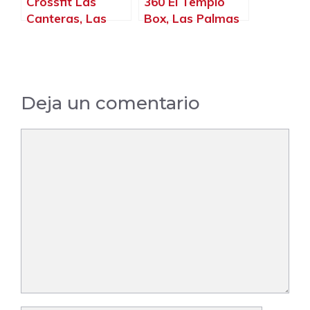
Crossfit Las
360 El Templo
Canteras, Las
Box, Las Palmas
Palmas de Gran
de Gran Canaria
Canaria – La
– La Palma, Islas
Palma, Islas
Canarias
Canarias
Deja un comentario
Comentario