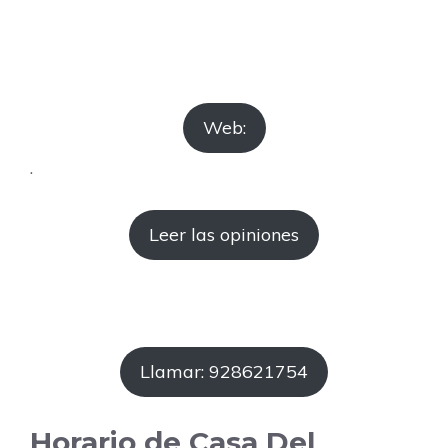
Web:
.
Leer las opiniones
Llamar: 928621754
Horario de Casa Del