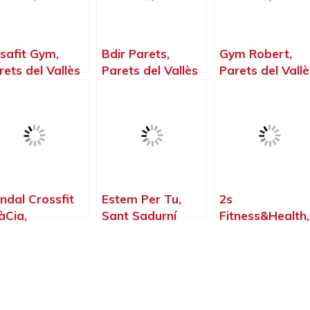
safit Gym,
Bdir Parets,
Gym Robert,
rets del Vallès
Parets del Vallès
Parets del Vallè
Barcelona
– Barcelona
– Barcelona
ndal Crossfit
Estem Per Tu,
2s
àCia,
Sant Sadurní
Fitness&Health,
rcelona –
d’Anoia –
Els Monjos –
rcelona
Barcelona
Barcelona