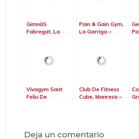
GimnàS
Pain & Gain Gym,
Ge
Fabregat, La
La Garriga –
Pa
Llagosta –
Barcelona
– 
Barcelona
Vivagym Sant
Club De Fitness
Co
Feliu De
Cube, Manresa –
Gr
Llobregat |
Barcelona
Ba
Gimnasio En
Ba
Barcelona, Sant
Feliu de
Deja un comentario
Llobregat –