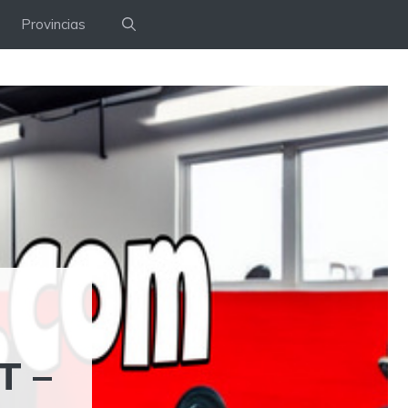
Provincias
T –