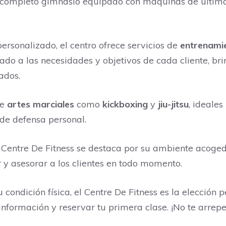
 completo gimnasio equipado con máquinas de última
rsonalizado, el centro ofrece servicios de
entrenami
do a las necesidades y objetivos de cada cliente, br
ados.
de
artes marciales
como
kickboxing
y
jiu-jitsu
, ideale
 de defensa personal.
 Centre De Fitness se destaca por su ambiente acoged
 y asesorar a los clientes en todo momento.
condición física, el Centre De Fitness es la elección p
formación y reservar tu primera clase. ¡No te arrepe