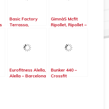
Basic Factory
GimnàS Mcfit
s
Terrassa,
Ripollet, Ripollet –
Terrassa –
Barcelona
Barcelona
Eurofitness Alella,
Bunker 440 –
Alella – Barcelona
Crossfit
Cardedeu,
Cardedeu –
Barcelona