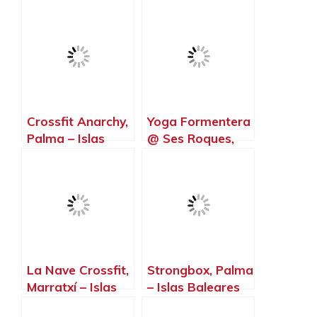
Menorca, Mahón
– Islas Baleares
Crossfit Anarchy,
Yoga Formentera
Palma – Islas
@ Ses Roques,
Baleares
Sant Ferran de
ses Roques –
Islas Baleares
La Nave Crossfit,
Strongbox, Palma
Marratxí – Islas
– Islas Baleares
Baleares