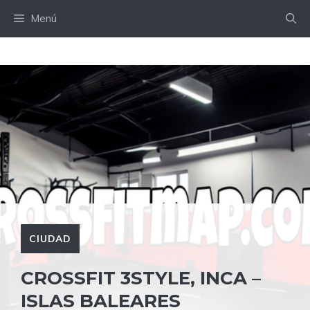
Saltar
Menú
al
contenido
CIUDAD
CROSSFIT 3STYLE, INCA –
ISLAS BALEARES