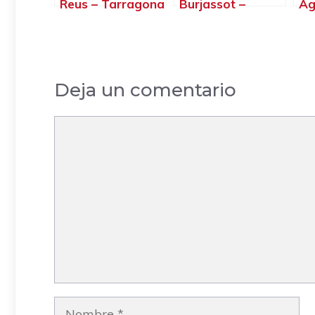
Reus – Tarragona
Burjassot –
Ag
Valencia
Pa
Ca
Deja un comentario
Comentario
Nombre