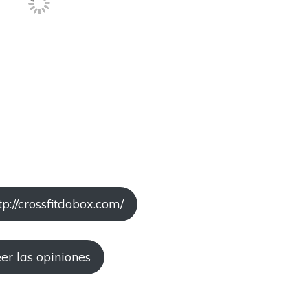
p://crossfitdobox.com/
er las opiniones