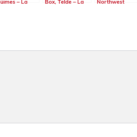
üimes – La
Box, Telde – La
Northwest
lma, Islas
Palma, Islas
Paterna, Pater
narias
Canarias
– Valencia