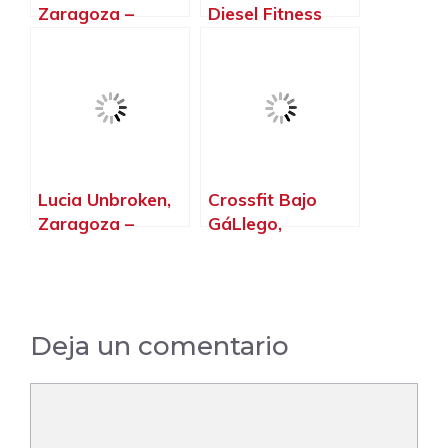
Zaragoza –
Diesel Fitness
Zaragoza
Box, Zaragoza –
Zaragoza
Lucia Unbroken,
Crossfit Bajo
Zaragoza –
GáLlego,
Zaragoza
Villanueva de
Gállego –
Zaragoza
Deja un comentario
Comentario