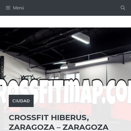
Saltar
Menú
al
contenido
CIUDAD
CROSSFIT HIBERUS,
ZARAGOZA – ZARAGOZA