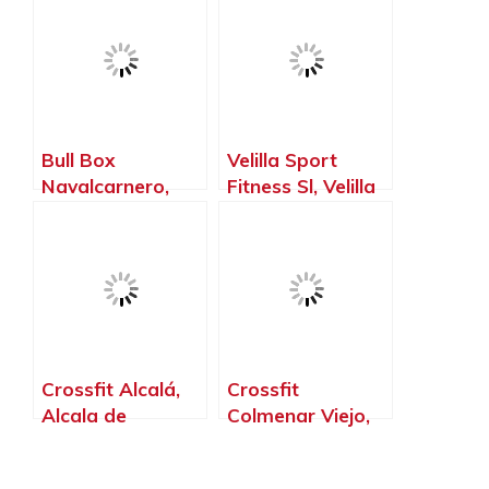
Madrid
Madrid
Bull Box
Velilla Sport
Navalcarnero,
Fitness Sl, Velilla
Navalcarnero –
de San Antonio –
Madrid
Madrid
Crossfit Alcalá,
Crossfit
Alcala de
Colmenar Viejo,
Henares – Madrid
Colmenar Viejo –
Madrid