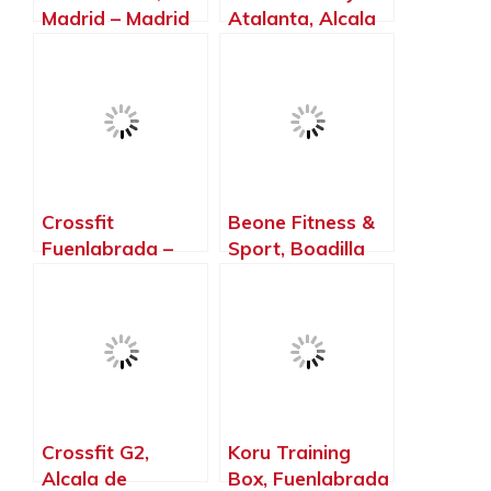
Madrid – Madrid
Atalanta, Alcala
de Henares –
Madrid
Crossfit
Beone Fitness &
Fuenlabrada –
Sport, Boadilla
Gimnasio –
del Monte –
Halterofilia –
Madrid
Crossfit T – Rex,
Fuenlabrada –
Madrid
Crossfit G2,
Koru Training
Alcala de
Box, Fuenlabrada