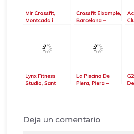
Mir Crossfit,
Crossfit Eixample,
Ac
Montcada i
Barcelona –
Cl
Reixac –
Barcelona
Ca
Barcelona
Ba
Lynx Fitness
La Piscina De
G2
Studio, Sant
Piera, Piera –
De
Cugat del Vallès –
Barcelona
de
Barcelona
Ba
Deja un comentario