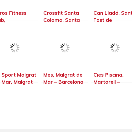
ros Fitness
Crossfit Santa
Can Lladó, San
ub,
Coloma, Santa
Fost de
stellbisbal –
Coloma de
Campsentelles 
rcelona
Gramenet –
Barcelona
Barcelona
 Sport Malgrat
Mes, Malgrat de
Cies Piscina,
 Mar, Malgrat
Mar – Barcelona
Martorell –
 Mar –
Barcelona
rcelona