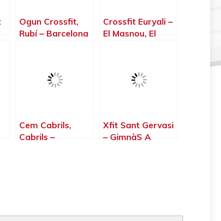
t
Ogun Crossfit,
Crossfit Euryali –
Rubí – Barcelona
El Masnou, El
–
Masnou –
Barcelona
Cem Cabrils,
Xfit Sant Gervasi
Cabrils –
– GimnàS A
Barcelona
Barcelona,
Barcelona –
Barcelona