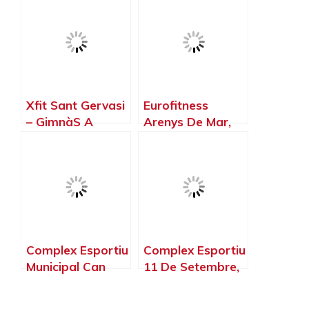
Xfit Sant Gervasi
Eurofitness
– GimnàS A
Arenys De Mar,
Barcelona,
Arenys de Mar –
Barcelona –
Barcelona
Barcelona
Complex Esportiu
Complex Esportiu
Municipal Can
11 De Setembre,
Xaubet, Pineda
Sant Andreu de
de Mar –
la Barca –