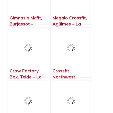
Gimnasio Mcfit,
Megalo Crossfit,
Burjassot –
Agüimes – La
Valencia
Palma, Islas
Canarias
Crow Factory
Crossfit
Box, Telde – La
Northwest
Palma, Islas
Paterna, Paterna
Canarias
– Valencia