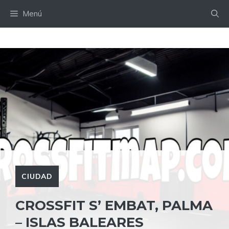
Saltar
Menú
al
contenido
CIUDAD
CROSSFIT S’ EMBAT, PALMA
– ISLAS BALEARES