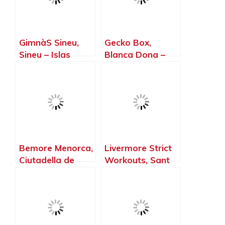
GimnàS Sineu,
Gecko Box,
Sineu – Islas
Blanca Dona –
Baleares
Islas Baleares
Bemore Menorca,
Livermore Strict
Ciutadella de
Workouts, Sant
Menorca – Islas
Lluís – Islas
Baleares
Baleares