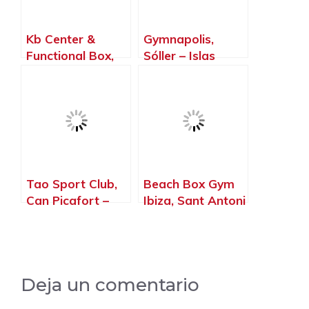
Kb Center &
Gymnapolis,
Functional Box,
Sóller – Islas
Rotes Velles –
Baleares
Islas Baleares
Tao Sport Club,
Beach Box Gym
Can Picafort –
Ibiza, Sant Antoni
Islas Baleares
de Portmany –
Islas Baleares
Deja un comentario