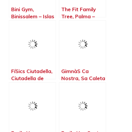
Bini Gym,
The Fit Family
Binissalem – Islas
Tree, Palma –
Baleares
Islas Baleares
FíSics Ciutadella,
GimnàS Ca
Ciutadella de
Nostra, Sa Caleta
Menorca – Islas
– Islas Baleares
Baleares