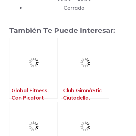
Cerrado
También Te Puede Interesar:
Global Fitness,
Club GimnàStic
Can Picafort –
Ciutadella,
Islas Baleares
Ciutadella de
Menorca – Islas
Baleares