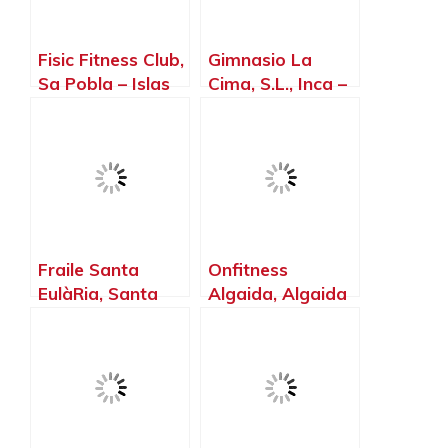
Fisic Fitness Club,
Gimnasio La
Sa Pobla – Islas
Cima, S.L., Inca –
Baleares
Islas Baleares
Fraile Santa
Onfitness
EulàRia, Santa
Algaida, Algaida
Eulària des Riu –
– Islas Baleares
Islas Baleares