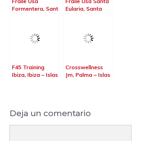
Fraile Usa
Fraile Usa Santa
Formentera, Sant
Eularia, Santa
Francesc Xavier –
Eulària des Riu –
Islas Baleares
Islas Baleares
F45 Training
Crosswellness
Ibiza, Ibiza – Islas
Jm, Palma – Islas
Baleares
Baleares
Deja un comentario
Comentario