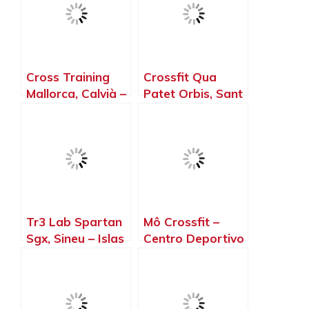
Cross Training
Crossfit Qua
Mallorca, Calvià –
Patet Orbis, Sant
Islas Baleares
Antoni de
Portmany – Islas
Baleares
Tr3 Lab Spartan
Mô Crossfit –
Sgx, Sineu – Islas
Centro Deportivo
Baleares
Menorca, Mahón
– Islas Baleares