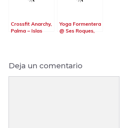
Crossfit Anarchy,
Yoga Formentera
Palma – Islas
@ Ses Roques,
Baleares
Sant Ferran de
ses Roques –
Islas Baleares
Deja un comentario
Comentario