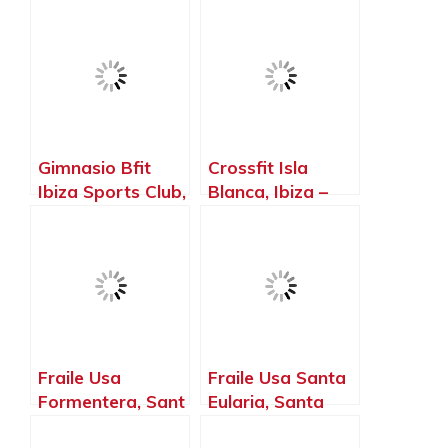
Gimnasio Bfit
Crossfit Isla
Ibiza Sports Club,
Blanca, Ibiza –
Ibiza – Islas
Islas Baleares
Baleares
Fraile Usa
Fraile Usa Santa
Formentera, Sant
Eularia, Santa
Francesc Xavier –
Eulària des Riu –