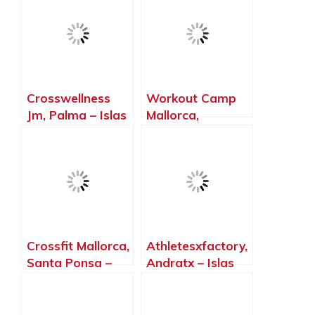
Islas Baleares
Islas Baleares
Crosswellness
Workout Camp
Jm, Palma – Islas
Mallorca,
Baleares
Marratxinet –
Islas Baleares
Crossfit Mallorca,
Athletesxfactory,
Santa Ponsa –
Andratx – Islas
Islas Baleares
Baleares