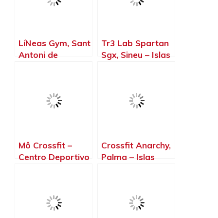
LíNeas Gym, Sant
Tr3 Lab Spartan
Antoni de
Sgx, Sineu – Islas
Portmany – Islas
Baleares
Baleares
Mô Crossfit –
Crossfit Anarchy,
Centro Deportivo
Palma – Islas
Menorca, Mahón
Baleares
– Islas Baleares