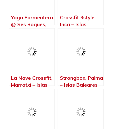
Yoga Formentera
Crossfit 3style,
@ Ses Roques,
Inca – Islas
Sant Ferran de
Baleares
ses Roques –
Islas Baleares
La Nave Crossfit,
Strongbox, Palma
Marratxí – Islas
– Islas Baleares
Baleares