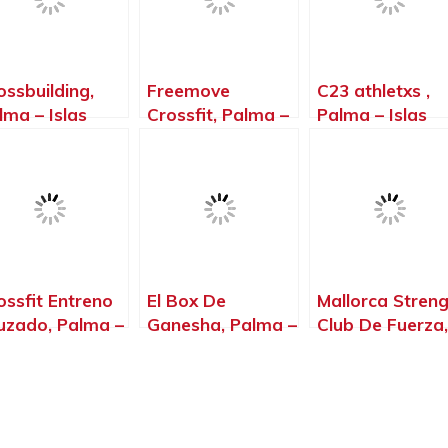
ossbuilding,
Freemove
C23 athletxs ,
lma – Islas
Crossfit, Palma –
Palma – Islas
leares
Islas Baleares
Baleares
ossfit Entreno
El Box De
Mallorca Stren
uzado, Palma –
Ganesha, Palma –
Club De Fuerza,
las Baleares
Islas Baleares
Palma – Islas
Baleares