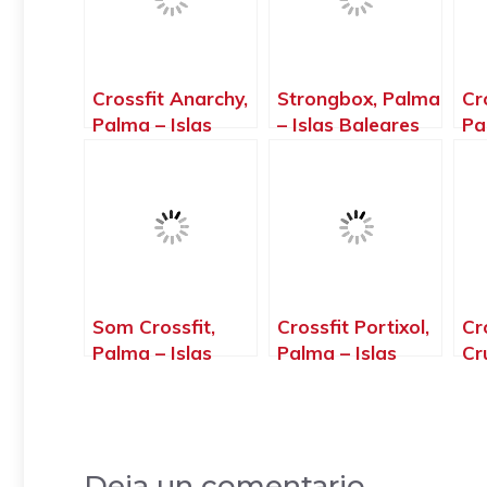
Crossfit Anarchy,
Strongbox, Palma
Cr
Palma – Islas
– Islas Baleares
Pa
Baleares
Ba
Som Crossfit,
Crossfit Portixol,
Cr
Palma – Islas
Palma – Islas
Cr
Baleares
Baleares
Is
Deja un comentario