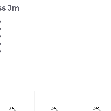
ss Jm
0
0
0
0
0