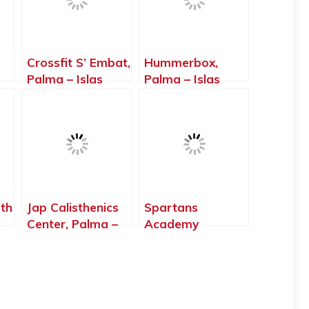
Crossfit S’ Embat,
Hummerbox,
Palma – Islas
Palma – Islas
Baleares
Baleares
gth
Jap Calisthenics
Spartans
Center, Palma –
Academy
Islas Baleares
Mallorca, Palma –
Islas Baleares