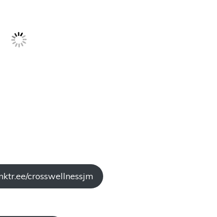
inktr.ee/crosswellnessjm