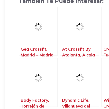
También Te Puede Interesar:
Gea Crossfit,
At Crossfit By
Cr
Madrid – Madrid
Atalanta, Alcala
Fu
de Henares –
Gi
Madrid
Hal
Cr
Fu
Ma
Body Factory,
Dynamic Life,
Wi
Torrejón de
Villanueva del
Cr