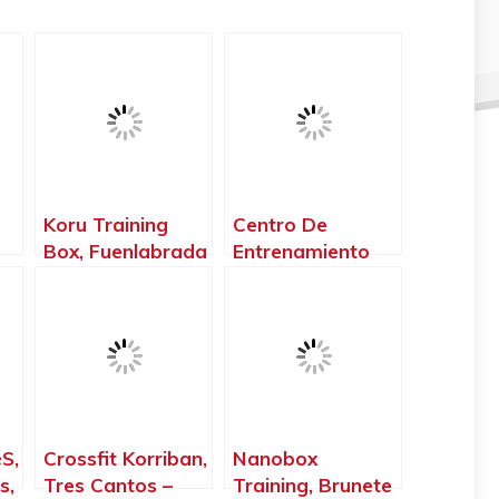
Koru Training
Centro De
Box, Fuenlabrada
Entrenamiento
id
– Madrid
Mardafit.,
Arganda del Rey
– Madrid
S,
Crossfit Korriban,
Nanobox
s,
Tres Cantos –
Training, Brunete