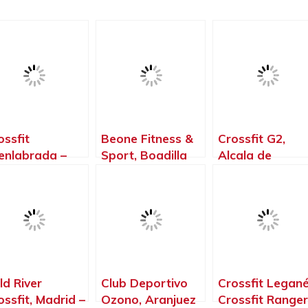
ossfit
Beone Fitness &
Crossfit G2,
enlabrada –
Sport, Boadilla
Alcala de
mnasio –
del Monte –
Henares – Madr
terofilia –
Madrid
ossfit T – Rex,
enlabrada –
drid
ld River
Club Deportivo
Crossfit Legané
ossfit, Madrid –
Ozono, Aranjuez
Crossfit Ranger