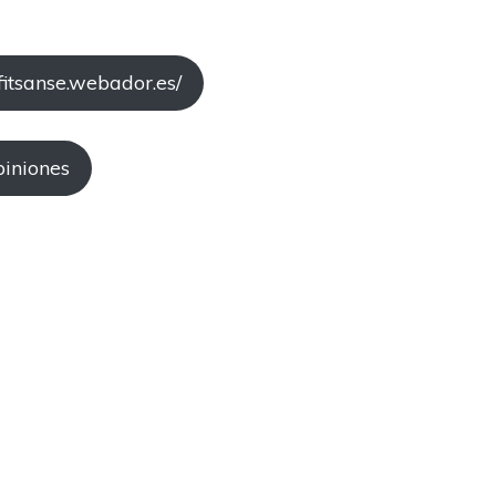
fitsanse.webador.es/
piniones