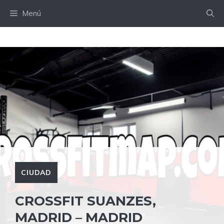
Saltar
Menú
al
contenido
CIUDAD
CROSSFIT SUANZES,
MADRID – MADRID