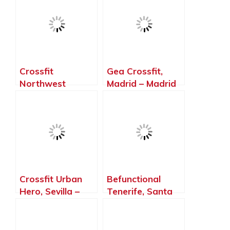
Canarias
Canarias
Crossfit
Gea Crossfit,
Northwest
Madrid – Madrid
Paterna, Paterna
– Valencia
Crossfit Urban
Befunctional
Hero, Sevilla –
Tenerife, Santa
Sevilla
Cruz de Tenerife
– Santa Cruz de
Tenerife