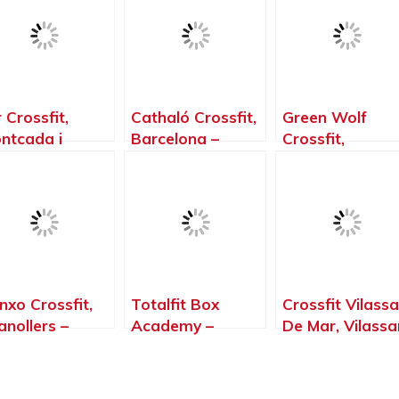
r Crossfit,
Cathaló Crossfit,
Green Wolf
ntcada i
Barcelona –
Crossfit,
ixac –
Barcelona
Badalona –
rcelona
Barcelona
nxo Crossfit,
Totalfit Box
Crossfit Vilassa
anollers –
Academy –
De Mar, Vilassa
rcelona
Crosstraining En
de Mar –
Badalona –
Barcelona
Barcelona