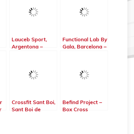
Lauceb Sport,
Functional Lab By
Argentona –
Gala, Barcelona –
Barcelona
Barcelona
r
Crossfit Sant Boi,
Befind Project –
r
Sant Boi de
Box Cross
Llobregat –
Training Olesa De
Barcelona
Montserrat, Olesa
de Montserrat –