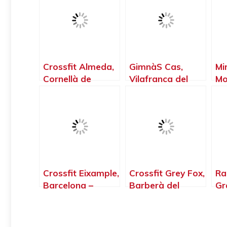
Crossfit Almeda,
GimnàS Cas,
Mi
Cornellà de
Vilafranca del
Mo
Llobregat –
Penedès –
Re
Barcelona
Barcelona
Ba
Crossfit Eixample,
Crossfit Grey Fox,
Ra
Barcelona –
Barberà del
Gr
Barcelona
Vallès –
Ba
Barcelona