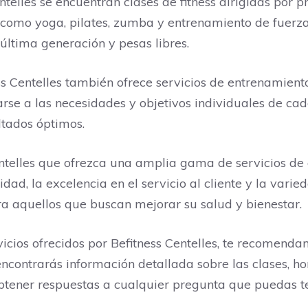
entelles se encuentran clases de fitness dirigidas por
, como yoga, pilates, zumba y entrenamiento de fuerz
tima generación y pesas libres.
ss Centelles también ofrece servicios de entrenamien
se a las necesidades y objetivos individuales de cad
ltados óptimos.
ntelles que ofrezca una amplia gama de servicios de al
idad, la excelencia en el servicio al cliente y la vari
ra aquellos que buscan mejorar su salud y bienestar.
icios ofrecidos por Befitness Centelles, te recomend
encontrarás información detallada sobre las clases, hor
btener respuestas a cualquier pregunta que puedas t