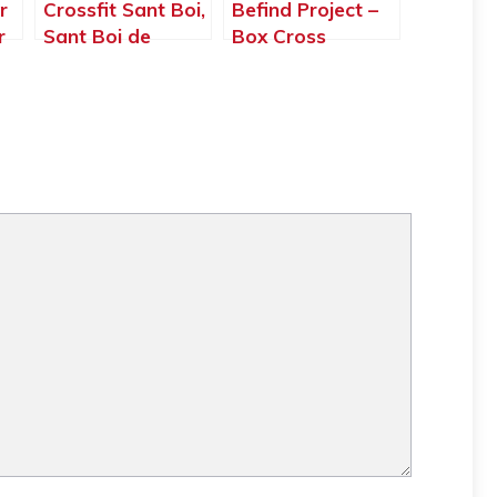
r
Crossfit Sant Boi,
Befind Project –
r
Sant Boi de
Box Cross
Llobregat –
Training Olesa De
Barcelona
Montserrat, Olesa
de Montserrat –
Barcelona