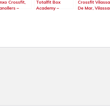
nxo Crossfit,
Totalfit Box
Crossfit Vilassa
anollers –
Academy –
De Mar, Vilassa
rcelona
Crosstraining En
de Mar –
Badalona –
Barcelona
Barcelona