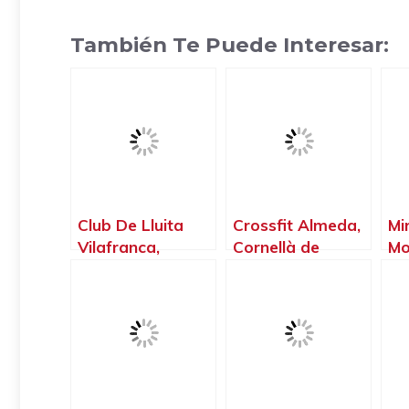
También Te Puede Interesar:
Club De Lluita
Crossfit Almeda,
Mi
Vilafranca,
Cornellà de
Mo
Vilafranca del
Llobregat –
Re
Penedès –
Barcelona
Ba
Barcelona