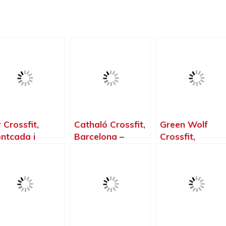
r Crossfit,
Cathaló Crossfit,
Green Wolf
ntcada i
Barcelona –
Crossfit,
ixac –
Barcelona
Badalona –
rcelona
Barcelona