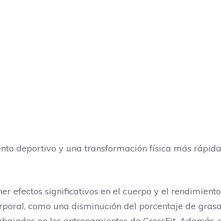
nto deportivo y una transformación física más rápida
r efectos significativos en el cuerpo y el rendimient
rporal, como una disminución del porcentaje de gras
bajados en los entrenamientos de CrossFit. Además, s