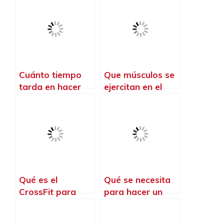
gym
CrossFit
Cuánto tiempo
Que músculos se
tarda en hacer
ejercitan en el
efecto el CrossFit
CrossFit
Qué es el
Qué se necesita
CrossFit para
para hacer un
mujeres
CrossFit