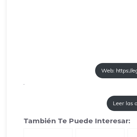
Web: https://e
.
Leer las 
También Te Puede Interesar: