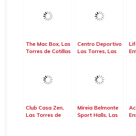
The Mac Box, Las
Centro Deportivo
Li
Torres de Cotillas
Las Torres, Las
En
– Murcia
Torres de Cotillas
Pe
– Murcia
To
– 
Club Casa Zen,
Mireia Belmonte
Ac
Las Torres de
Sport Halls, Las
En
Cotillas – Murcia
Torres de Cotillas
Pu
– Murcia
To