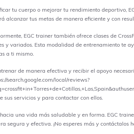
icar tu cuerpo o mejorar tu rendimiento deportivo, EG
irá alcanzar tus metas de manera eficiente y con resu
rmente, EGC trainer también ofrece clases de CrossFi
es y variados. Esta modalidad de entrenamiento te ayu
ías a ti mismo.
trenar de manera efectiva y recibir el apoyo necesar
s://search.google.com/local/reviews?
ossfit+in+Torres+de+Cotillas,+Las,Spain&authuser=
sus servicios y para contactar con ellos.
hacia una vida más saludable y en forma. EGC traine
a segura y efectiva. ¡No esperes más y contáctalos 