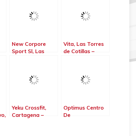
New Corpore
Vita, Las Torres
Sport Sl, Las
de Cotillas –
las
Torres de Cotillas
Murcia
– Murcia
Yeku Crossfit,
Optimus Centro
vo,
Cartagena –
De
Murcia
Entrenamiento,
a
Alhama de