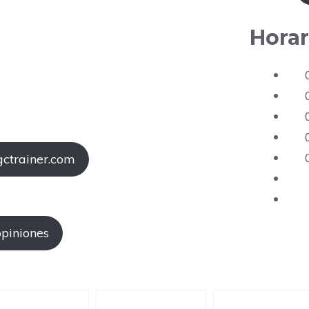
Horar
gctrainer.com
opiniones