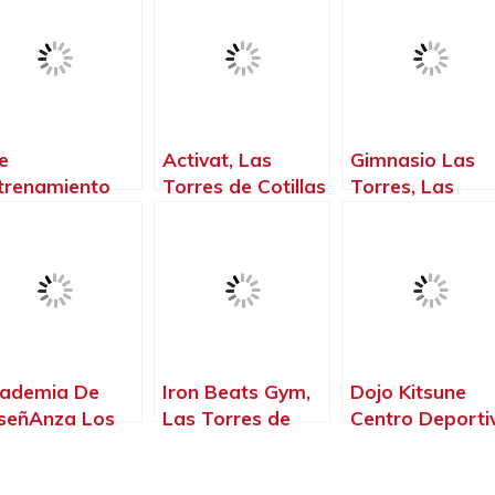
fe
Activat, Las
Gimnasio Las
trenamiento
Torres de Cotillas
Torres, Las
rsonal, Las
– Murcia
Torres de Cotil
rres de Cotillas
– Murcia
Murcia
ademia De
Iron Beats Gym,
Dojo Kitsune
señAnza Los
Las Torres de
Centro Deporti
lpites, Las
Cotillas – Murcia
Las Torres de
rres de Cotillas
Cotillas – Murci