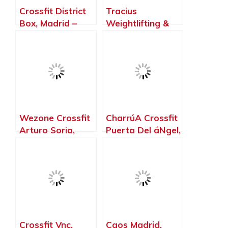
Crossfit District
Tracius
Box, Madrid –
Weightlifting &
Madrid
Fitness, Alcorcón
– Madrid
Wezone Crossfit
CharrúA Crossfit
Arturo Soria,
Puerta Del áNgel,
Madrid – Madrid
Madrid – Madrid
Crossfit Vnc,
Caos Madrid,