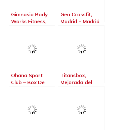
Gimnasio Body
Gea Crossfit,
Works Fitness,
Madrid – Madrid
Torrejón de la
Calzada – Madrid
Ohana Sport
Titansbox,
Club – Box De
Mejorada del
Crossfit,
Campo – Madrid
Torrelodones –
Madrid