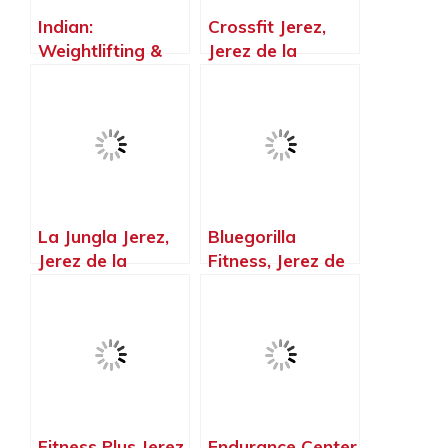
Indian:
Crossfit Jerez,
Weightlifting &
Jerez de la
Fitness Jz, Jerez
Frontera – Cádiz
de la Frontera –
Cádiz
La Jungla Jerez,
Bluegorilla
Jerez de la
Fitness, Jerez de
Frontera – Cádiz
la Frontera –
Cádiz
Fitness Plus Jerez,
Endurance Center