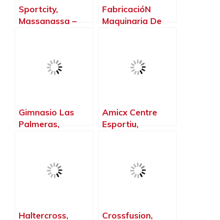
Sportcity,
FabricacióN
Massanassa –
Maquinaria De
Valencia
Fitness Grupo
Contact, El Puig
de Santamaria –
Valencia
Gimnasio Las
Amicx Centre
Palmeras,
Esportiu,
Alaquàs –
Ontinyent –
Valencia
Valencia
Haltercross,
Crossfusion,