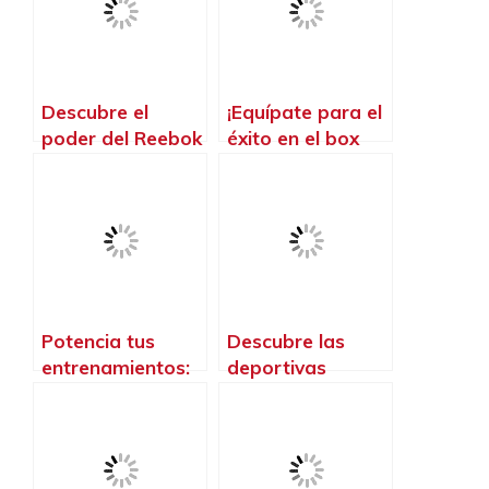
Descubre el
¡Equípate para el
poder del Reebok
éxito en el box
CrossFit para
con la mejor ropa
transformar tu
para crossfit!
cuerpo y mente
Potencia tus
Descubre las
entrenamientos:
deportivas
Descubre los
crossfit
mejores
diseñadas
accesorios para
especialmente
Crossfit
para mujeres,