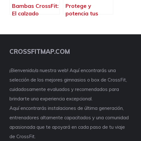
Bambas CrossFit:
Protege y
El calzado
potencia tus
perfecto para
rodillas en el
dominar el box
CrossFit con las
mejores rodilleras
del mercado
CROSSFITMAP.COM
¡Bienvenido/a nuestra web! Aquí encontrarás una
selección de los mejores gimnasios o box de CrossFit,
cuidadosamente evaluados y recomendados para
brindarte una experiencia excepcional.
Aquí encontrarás instalaciones de última generación,
entrenadores altamente capacitados y una comunidad
apasionada que te apoyará en cada paso de tu viaje
de CrossFit.