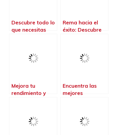
¡potencia tu
rendimiento y
estilo!
Descubre todo lo
Rema hacia el
que necesitas
éxito: Descubre
saber sobre el
cómo los rowers
material
mejoran tu
indispensable
rendimiento en
para tu
CrossFit
entrenamiento de
Crossfit
Mejora tu
Encuentra las
rendimiento y
mejores
protege tus
zapatillas de
muñecas con las
crossfit para
muñequeras
hombres y lleva
crossfit de última
tu entrenamiento
generación
al siguiente nivel