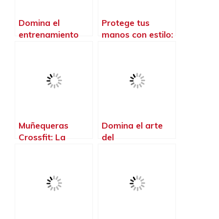
Domina el
Protege tus
entrenamiento
manos con estilo:
con nuestra
Descubre las
Callera Crossfit:
mejores calleras
Protege tus
para mujeres en
manos y alcanza
el crossfit
tus metas sin
límites
Muñequeras
Domina el arte
Crossfit: La
del
protección
entrenamiento
esencial para
con la barra
elevar tu
crossfit: desafía
rendimiento
tus límites y
alcanza tu
máximo potencial