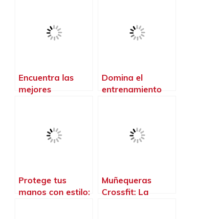
material
muñecas con las
indispensable
muñequeras
para tu
crossfit de última
entrenamiento de
generación
Crossfit
Encuentra las
Domina el
mejores
entrenamiento
zapatillas de
con nuestra
crossfit para
Callera Crossfit:
hombres y lleva
Protege tus
tu entrenamiento
manos y alcanza
al siguiente nivel
tus metas sin
límites
Protege tus
Muñequeras
manos con estilo:
Crossfit: La
Descubre las
protección
mejores calleras
esencial para