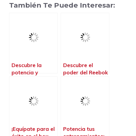
También Te Puede Interesar:
Descubre la
Descubre el
potencia y
poder del Reebok
rendimiento con
CrossFit para
las zapatillas TYR
transformar tu
para Crossfit
cuerpo y mente
¡Equípate para el
Potencia tus