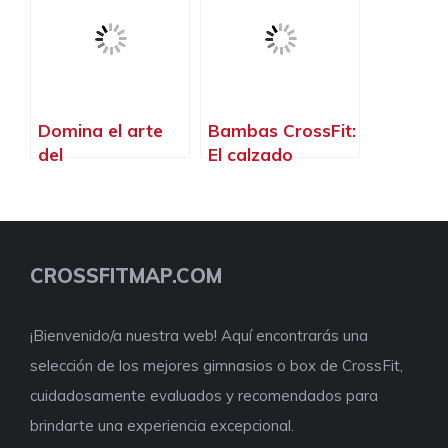
para mujeres en
elevar tu
el crossfit
rendimiento
Domina el arte
Bambas CrossFit:
del
El calzado
entrenamiento
perfecto para
con la barra
dominar el box
crossfit: desafía
tus límites y
CROSSFITMAP.COM
alcanza tu
máximo potencial
¡Bienvenido/a nuestra web! Aquí encontrarás una
selección de los mejores gimnasios o box de CrossFit,
cuidadosamente evaluados y recomendados para
brindarte una experiencia excepcional.