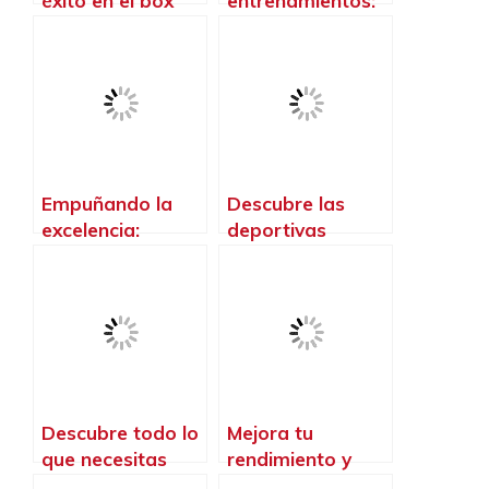
éxito en el box
entrenamientos:
con la mejor ropa
Descubre los
para crossfit!
mejores
accesorios para
Crossfit
Empuñando la
Descubre las
excelencia:
deportivas
Descubre los
crossfit
mejores guantes
diseñadas
de crossfit
especialmente
para mujeres,
¡potencia tu
rendimiento y
estilo!
Descubre todo lo
Mejora tu
que necesitas
rendimiento y
saber sobre el
protege tus