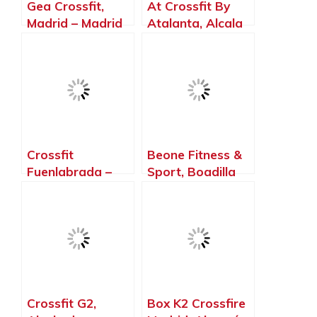
Gea Crossfit,
At Crossfit By
Madrid – Madrid
Atalanta, Alcala
de Henares –
Madrid
Crossfit
Beone Fitness &
Fuenlabrada –
Sport, Boadilla
Gimnasio –
del Monte –
Halterofilia –
Madrid
Crossfit T – Rex,
Fuenlabrada –
Madrid
Crossfit G2,
Box K2 Crossfire