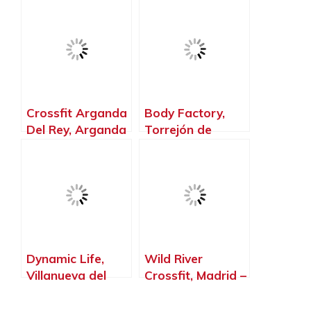
Agustín del
Mardafit.,
Guadalix – Madrid
Arganda del Rey
– Madrid
Crossfit Arganda
Body Factory,
Del Rey, Arganda
Torrejón de
del Rey – Madrid
Ardoz – Madrid
Dynamic Life,
Wild River
Villanueva del
Crossfit, Madrid –
Pardillo – Madrid
Madrid