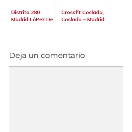
Distrito 280
Crossfit Coslada,
Madrid LóPez De
Coslada – Madrid
Hoyos – Boutique
De
Entrenamiento,
Madrid – Madrid
Deja un comentario
Comentario