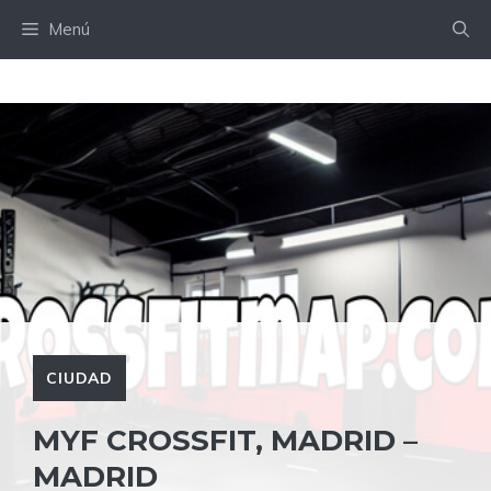
Saltar
Menú
al
contenido
CIUDAD
MYF CROSSFIT, MADRID –
MADRID