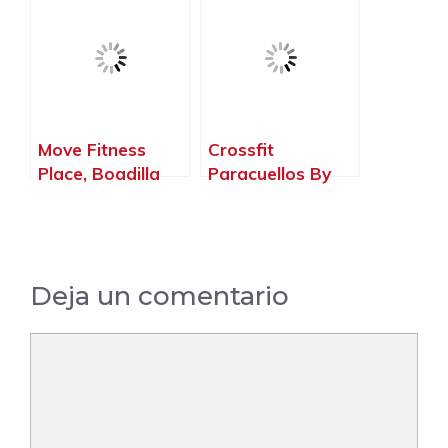
Move Fitness
Crossfit
Place, Boadilla
Paracuellos By
del Monte –
The Zoolook,
Madrid
Paracuellos de
Jarama – Madrid
Deja un comentario
Comentario