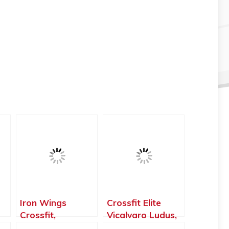
Iron Wings
Crossfit Elite
Crossfit,
Vicalvaro Ludus,
id
Mejorada del
Madrid – Madrid