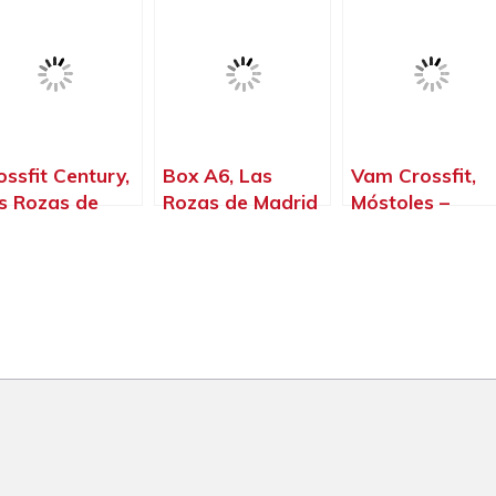
ganda del Rey
Madrid
ossfit Century,
Box A6, Las
Vam Crossfit,
s Rozas de
Rozas de Madrid
Móstoles –
drid – Madrid
– Madrid
Madrid