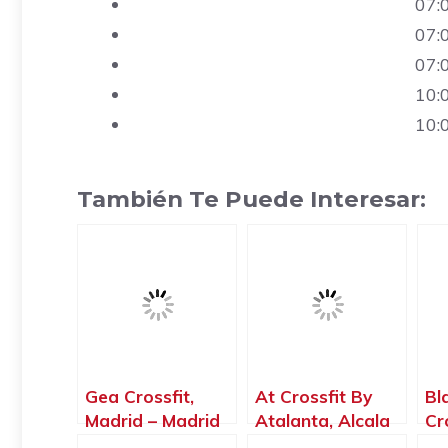
07:
07:
07:
10:
10:
También Te Puede Interesar:
Gea Crossfit,
At Crossfit By
Bl
Madrid – Madrid
Atalanta, Alcala
Cr
de Henares –
Ar