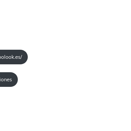
oolook.es/
iones