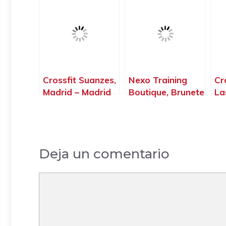
Madrid
Ar
– 
Crossfit Suanzes,
Nexo Training
Cr
Madrid – Madrid
Boutique, Brunete
La
– Madrid
Ma
Deja un comentario
Comentario