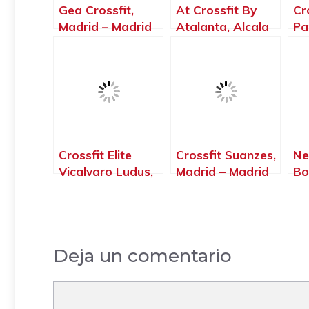
Gea Crossfit,
At Crossfit By
Cr
Madrid – Madrid
Atalanta, Alcala
Pa
de Henares –
Th
Madrid
Pa
Ja
Crossfit Elite
Crossfit Suanzes,
Ne
Vicalvaro Ludus,
Madrid – Madrid
Bo
Madrid – Madrid
– 
Deja un comentario
Comentario