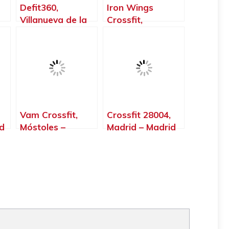
Defit360,
Iron Wings
Villanueva de la
Crossfit,
y,
Cañada – Madrid
Mejorada del
y
Campo – Madrid
Vam Crossfit,
Crossfit 28004,
d
Móstoles –
Madrid – Madrid
Madrid