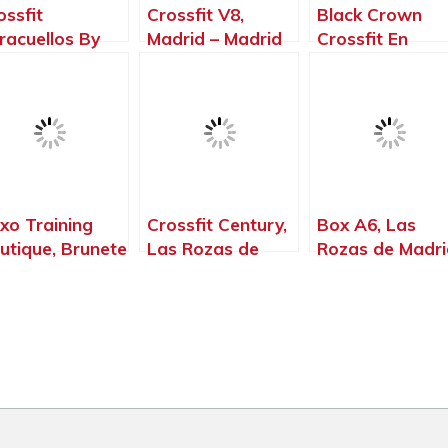
ossfit
Crossfit V8,
Black Crown
racuellos By
Madrid – Madrid
Crossfit En
e Zoolook,
Arganda Del Re
racuellos de
Arganda del Re
rama – Madrid
– Madrid
xo Training
Crossfit Century,
Box A6, Las
utique, Brunete
Las Rozas de
Rozas de Madri
Madrid
Madrid – Madrid
– Madrid