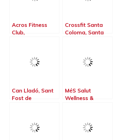
Acros Fitness
Crossfit Santa
Club,
Coloma, Santa
Castellbisbal –
Coloma de
Barcelona
Gramenet –
Barcelona
Can Lladó, Sant
MéS Salut
Fost de
Wellness &
Campsentelles –
Crossfit Horta,
Barcelona
Barcelona –
Barcelona