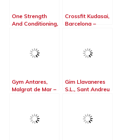
One Strength
Crossfit Kudasai,
And Conditioning,
Barcelona –
Montornès del
Barcelona
Vallès –
Barcelona
Gym Antares,
Gim Llavaneres
Malgrat de Mar –
S.L., Sant Andreu
Barcelona
de Llavaneres –
Barcelona