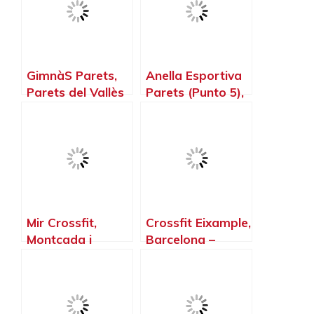
GimnàS Parets,
Anella Esportiva
Parets del Vallès
Parets (Punto 5),
– Barcelona
Parets del Vallès
– Barcelona
Mir Crossfit,
Crossfit Eixample,
Montcada i
Barcelona –
Reixac –
Barcelona
Barcelona