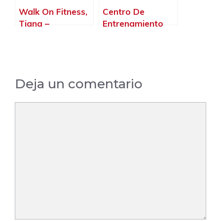
Walk On Fitness,
Centro De
Tiana –
Entrenamiento
Barcelona
Funcional En Sant
Feliu – Hiit Fit,
Sant Feliu de
Llobregat –
Deja un comentario
Barcelona
Comentario