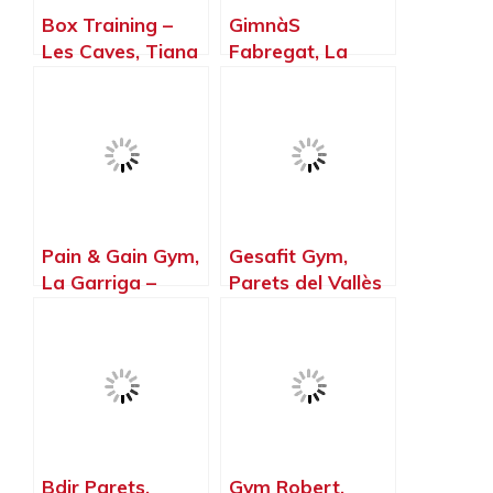
Box Training –
GimnàS
Les Caves, Tiana
Fabregat, La
– Barcelona
Llagosta –
Barcelona
Pain & Gain Gym,
Gesafit Gym,
La Garriga –
Parets del Vallès
Barcelona
– Barcelona
Bdir Parets,
Gym Robert,