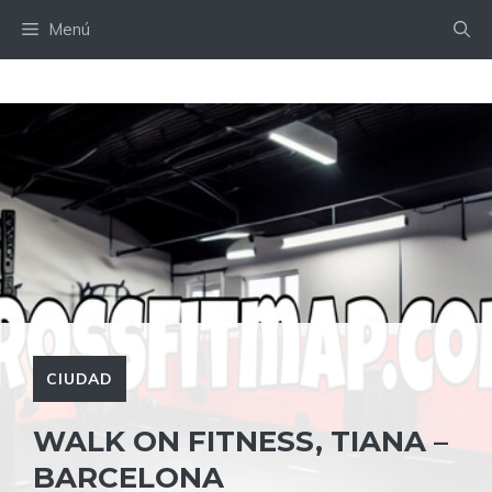
Saltar
Menú
al
contenido
CIUDAD
WALK ON FITNESS, TIANA –
BARCELONA