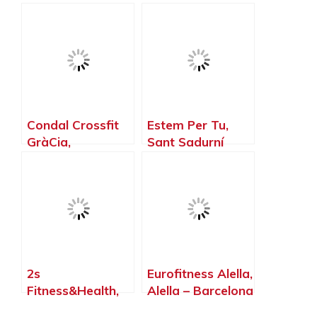
Llobregat |
Barcelona
Gimnasio En
Barcelona, Sant
Feliu de
Llobregat –
Barcelona
Condal Crossfit
Estem Per Tu,
GràCia,
Sant Sadurní
Barcelona –
d’Anoia –
Barcelona
Barcelona
2s
Eurofitness Alella,
Fitness&Health,
Alella – Barcelona
Els Monjos –