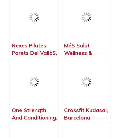
Gramenet –
Barcelona
Barcelona
Nexes Pilates
MéS Salut
Parets Del VallèS,
Wellness &
Parets del Vallès
Crossfit Horta,
– Barcelona
Barcelona –
Barcelona
One Strength
Crossfit Kudasai,
And Conditioning,
Barcelona –
Montornès del
Barcelona
Vallès –