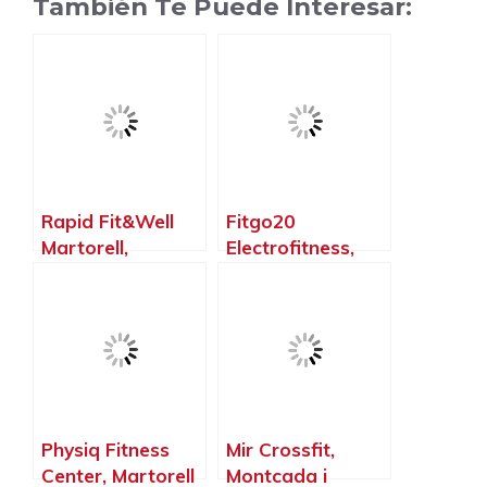
También Te Puede Interesar:
Rapid Fit&Well
Fitgo20
Martorell,
Electrofitness,
Martorell –
Martorell –
Barcelona
Barcelona
Physiq Fitness
Mir Crossfit,
Center, Martorell
Montcada i