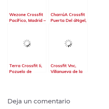
Wezone Crossfit
CharrúA Crossfit
PacíFico, Madrid –
Puerta Del áNgel,
Madrid
Madrid – Madrid
Terra Crossfit Ii,
Crossfit Vnc,
Pozuelo de
Villanueva de la
Alarcón – Madrid
Cañada – Madrid
Deja un comentario