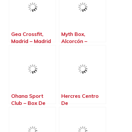
Gea Crossfit,
Myth Box,
Madrid – Madrid
Alcorcón –
Madrid
Ohana Sport
Hercres Centro
Club – Box De
De
Crossfit,
Entrenamiento
Torrelodones –
Personal Y
Madrid
NutricióN, Cubas
de la Sagra –