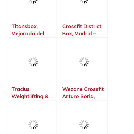
Madrid
Titansbox,
Crossfit District
Mejorada del
Box, Madrid –
Campo – Madrid
Madrid
Tracius
Wezone Crossfit
Weightlifting &
Arturo Soria,
Fitness, Alcorcón
Madrid – Madrid
– Madrid